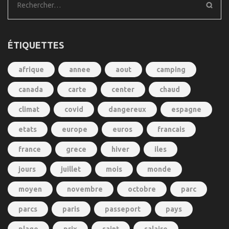
Rechercher :
ÉTIQUETTES
afrique
annee
aout
camping
canada
carte
center
chaud
climat
covid
dangereux
espagne
etats
europe
euros
francais
france
grece
hiver
iles
jours
juillet
mois
monde
moyen
novembre
octobre
parc
parcs
paris
passeport
pays