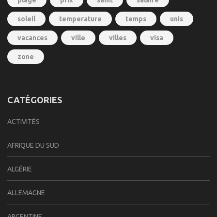
plage
prix
saint
salaire
soleil
temperature
temps
unis
vacances
ville
villes
visa
zone
CATÉGORIES
ACTIVITÉS
AFRIQUE DU SUD
ALGÉRIE
ALLEMAGNE
ARGENTINE