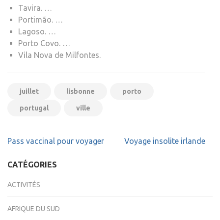
Tavira. …
Portimão. …
Lagoso. …
Porto Covo. …
Vila Nova de Milfontes.
juillet
lisbonne
porto
portugal
ville
Navigation
Pass vaccinal pour voyager
Voyage insolite irlande
de
l’article
CATÉGORIES
ACTIVITÉS
AFRIQUE DU SUD