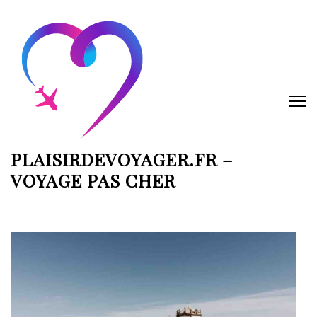
Aller
au
contenu
(Pressez
Entrée)
PLAISIRDEVOYAGER.FR –
VOYAGE PAS CHER