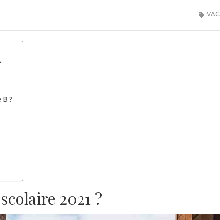
VAC
?
 B ?
scolaire 2021 ?