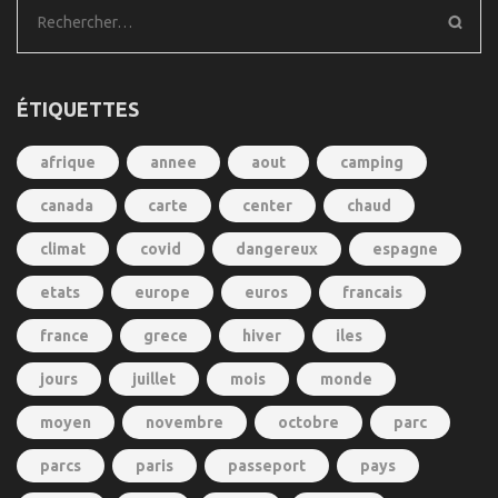
Rechercher :
ÉTIQUETTES
afrique
annee
aout
camping
canada
carte
center
chaud
climat
covid
dangereux
espagne
etats
europe
euros
francais
france
grece
hiver
iles
jours
juillet
mois
monde
moyen
novembre
octobre
parc
parcs
paris
passeport
pays