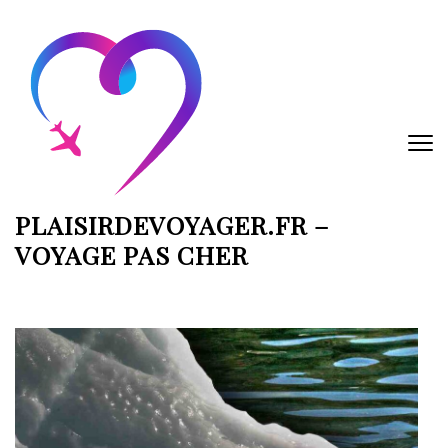
Aller
au
contenu
(Pressez
Entrée)
PLAISIRDEVOYAGER.FR –
VOYAGE PAS CHER