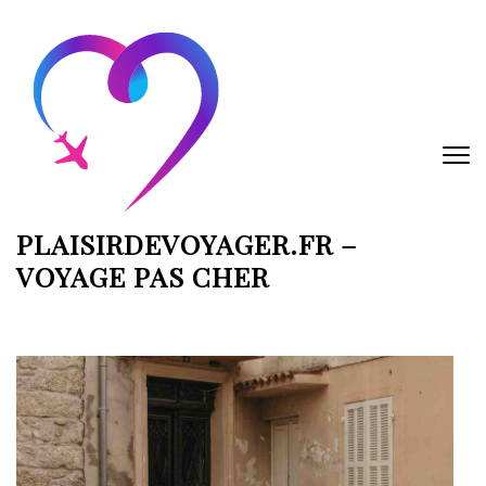
Aller
au
contenu
(Pressez
Entrée)
PLAISIRDEVOYAGER.FR –
VOYAGE PAS CHER