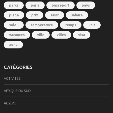
parcs
paris
passeport
pays
plage
prix
saint
salaire
soleil
temperature
temps
unis
vacances
ville
villes
visa
zone
CATÉGORIES
ACTIVITÉS
AFRIQUE DU SUD
ALGÉRIE