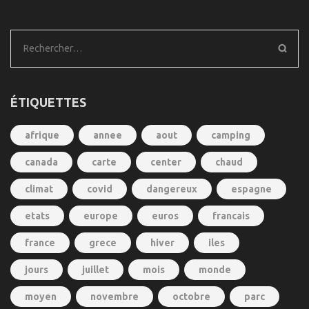
Rechercher :
ÉTIQUETTES
afrique
annee
aout
camping
canada
carte
center
chaud
climat
covid
dangereux
espagne
etats
europe
euros
francais
france
grece
hiver
iles
jours
juillet
mois
monde
moyen
novembre
octobre
parc