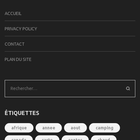
ACCUEIL
PRIVACY POLICY
CONTACT
PLAN DU SITE
Rechercher :
ÉTIQUETTES
afrique
annee
aout
camping
canada
carte
center
chaud