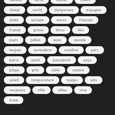
climat
covid
dangereux
espagne
etats
europe
euros
francais
france
grece
hiver
iles
jours
juillet
mois
monde
moyen
novembre
octobre
parc
parcs
paris
passeport
pays
plage
prix
saint
salaire
soleil
temperature
temps
unis
vacances
ville
villes
visa
zone