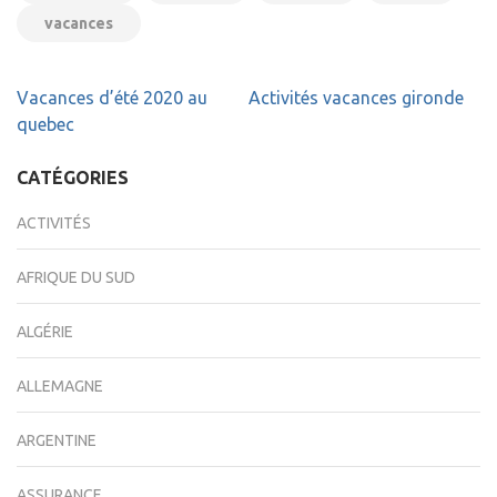
vacances
Navigation
Vacances d’été 2020 au
Activités vacances gironde
de
quebec
l’article
CATÉGORIES
ACTIVITÉS
AFRIQUE DU SUD
ALGÉRIE
ALLEMAGNE
ARGENTINE
ASSURANCE