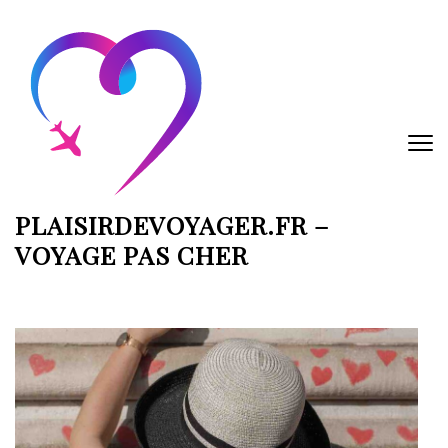
Aller
au
contenu
(Pressez
Entrée)
PLAISIRDEVOYAGER.FR –
VOYAGE PAS CHER