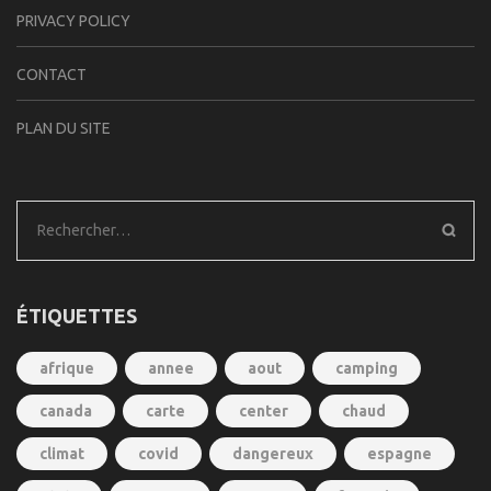
PRIVACY POLICY
CONTACT
PLAN DU SITE
Rechercher :
ÉTIQUETTES
afrique
annee
aout
camping
canada
carte
center
chaud
climat
covid
dangereux
espagne