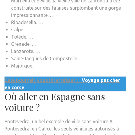
Marbella et Séville, la vieille ville de La Ronda a été
construite sur des falaises surplombant une gorge
impressionnante. …
Ribadesella. …
Calpe. …
Tolède. …
Grenade. …
Lanzarote. …
Saint-Jacques de Compostelle. …
Majorque.
Cela pourrait vous interrésser :
Voyage pas cher
en corse
Où aller en Espagne sans
voiture ?
Pontevedra, un bel exemple de ville sans voiture A
Pontevedra, en Galice, les seuls véhicules autorisés à