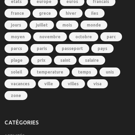
etats
europe
euros
francais
france
grece
hiver
iles
jours
juillet
mois
monde
moyen
novembre
octobre
parc
parcs
paris
passeport
pays
plage
prix
saint
salaire
soleil
temperature
temps
unis
vacances
ville
villes
visa
zone
CATÉGORIES