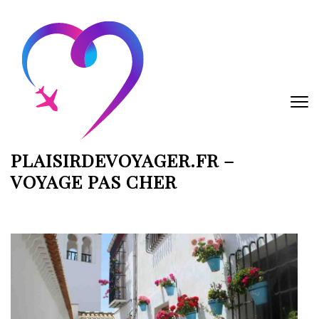
Aller
au
contenu
(Pressez
Entrée)
PLAISIRDEVOYAGER.FR –
VOYAGE PAS CHER