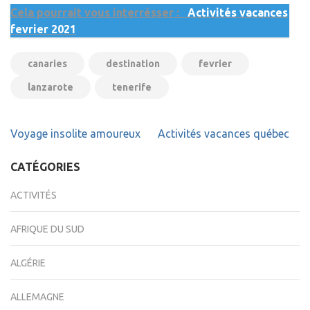
Cela pourrait vous interrésser :
Activités vacances
fevrier 2021
canaries
destination
fevrier
lanzarote
tenerife
Navigation
Voyage insolite amoureux
Activités vacances québec
de
l’article
CATÉGORIES
ACTIVITÉS
AFRIQUE DU SUD
ALGÉRIE
ALLEMAGNE