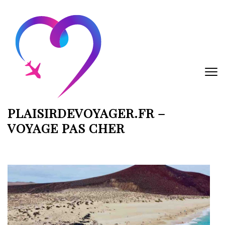
Aller
au
contenu
(Pressez
Entrée)
PLAISIRDEVOYAGER.FR –
VOYAGE PAS CHER