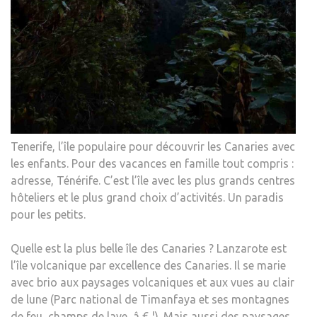
Tenerife, l’île populaire pour découvrir les Canaries avec
les enfants. Pour des vacances en famille tout compris :
adresse, Ténérife. C’est l’île avec les plus grands centres
hôteliers et le plus grand choix d’activités. Un paradis
pour les petits.
Quelle est la plus belle île des Canaries ? Lanzarote est
l’île volcanique par excellence des Canaries. Il se marie
avec brio aux paysages volcaniques et aux vues au clair
de lune (Parc national de Timanfaya et ses montagnes
de feu, champs de lave, â € ¦). Mais aussi des paysages