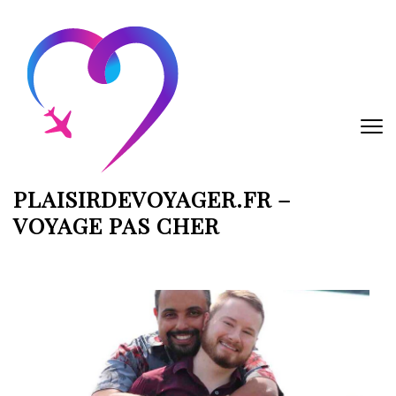
Aller
au
contenu
(Pressez
Entrée)
PLAISIRDEVOYAGER.FR –
VOYAGE PAS CHER