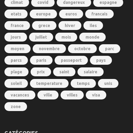
climat
covid
dangereux
espagne
etats
europe
euros
francais
france
grece
hiver
iles
jours
juillet
mois
monde
moyen
novembre
octobre
parc
parcs
paris
passeport
pays
plage
prix
saint
salaire
soleil
temperature
temps
unis
vacances
ville
villes
visa
zone