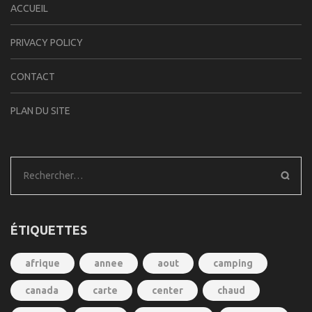
ACCUEIL
PRIVACY POLICY
CONTACT
PLAN DU SITE
Rechercher :
ÉTIQUETTES
afrique
annee
aout
camping
canada
carte
center
chaud