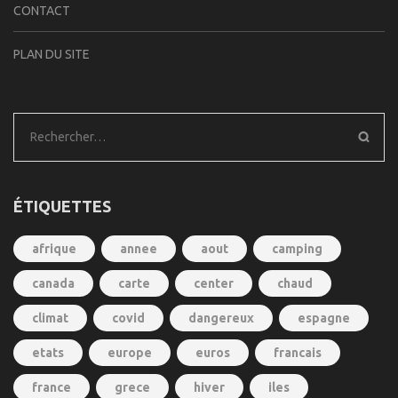
CONTACT
PLAN DU SITE
Rechercher :
ÉTIQUETTES
afrique
annee
aout
camping
canada
carte
center
chaud
climat
covid
dangereux
espagne
etats
europe
euros
francais
france
grece
hiver
iles