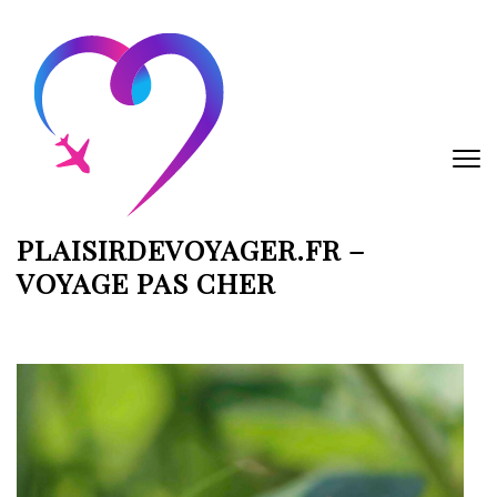
Aller
au
contenu
(Pressez
Entrée)
PLAISIRDEVOYAGER.FR –
VOYAGE PAS CHER