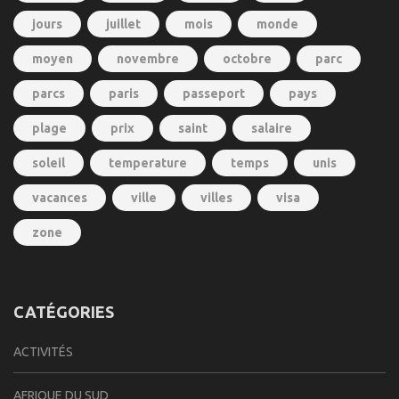
jours
juillet
mois
monde
moyen
novembre
octobre
parc
parcs
paris
passeport
pays
plage
prix
saint
salaire
soleil
temperature
temps
unis
vacances
ville
villes
visa
zone
CATÉGORIES
ACTIVITÉS
AFRIQUE DU SUD