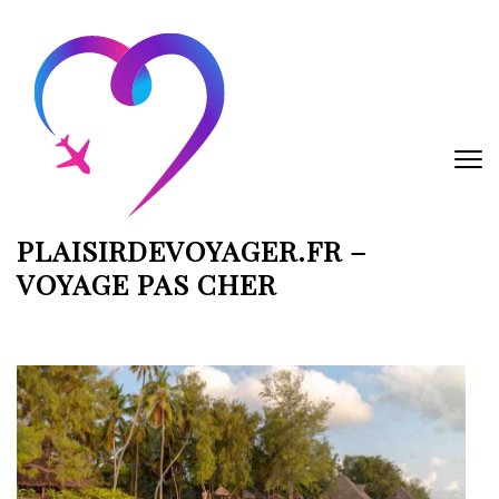
Aller
au
contenu
(Pressez
Entrée)
PLAISIRDEVOYAGER.FR –
VOYAGE PAS CHER