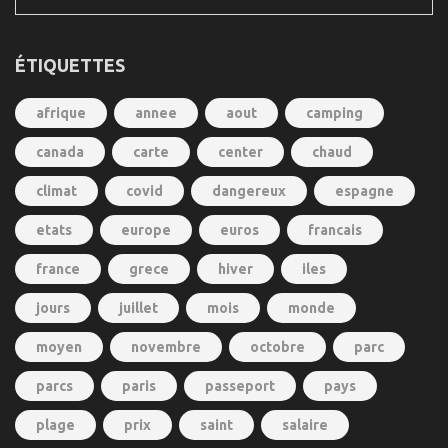
ÉTIQUETTES
afrique
annee
aout
camping
canada
carte
center
chaud
climat
covid
dangereux
espagne
etats
europe
euros
francais
france
grece
hiver
iles
jours
juillet
mois
monde
moyen
novembre
octobre
parc
parcs
paris
passeport
pays
plage
prix
saint
salaire