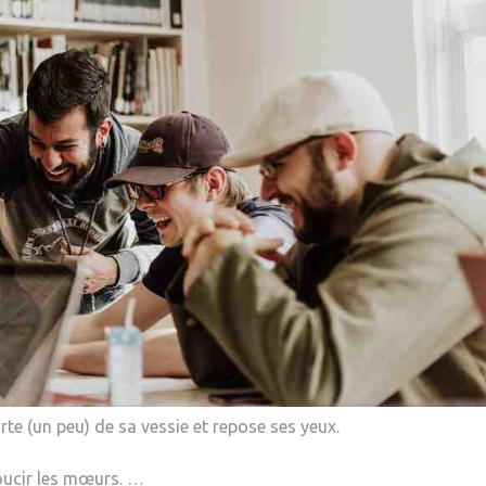
te (un peu) de sa vessie et repose ses yeux.
oucir les mœurs. …