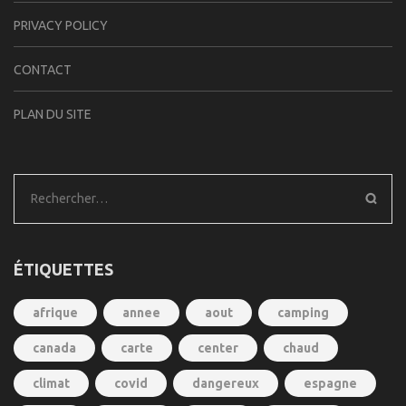
PRIVACY POLICY
CONTACT
PLAN DU SITE
Rechercher :
ÉTIQUETTES
afrique
annee
aout
camping
canada
carte
center
chaud
climat
covid
dangereux
espagne