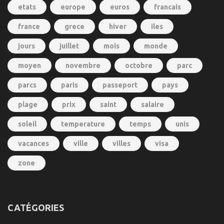
etats
europe
euros
francais
france
grece
hiver
iles
jours
juillet
mois
monde
moyen
novembre
octobre
parc
parcs
paris
passeport
pays
plage
prix
saint
salaire
soleil
temperature
temps
unis
vacances
ville
villes
visa
zone
CATÉGORIES