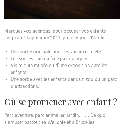
Marquez vos agendas, pour occuper vos enfants
jusqu’au 2 septembre 2021, premier jour d’école.
Une sortie originale pour les vacances d’été
Les sorties cinéma à ne pas manquer.
Visite d’un musée ou d’une exposition avec les
enfants.
Une sortie avec les enfants dans un zoo ou un parc
d’attractions.
Où se promener avec enfant ?
Parc aventure, parc animalier, jardin… … De quoi
s’amuser partout en Wallonie et à Bruxelles !