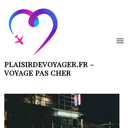
Aller
au
contenu
(Pressez
Entrée)
PLAISIRDEVOYAGER.FR –
VOYAGE PAS CHER