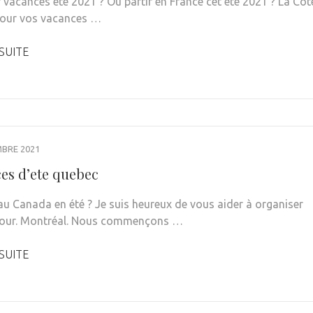
r vacances été 2021 ? Où partir en France cet été 2021 ? La Côt
Pour vos vacances …
 SUITE
MBRE 2021
es d’ete quebec
 au Canada en été ? Je suis heureux de vous aider à organiser
jour. Montréal. Nous commençons …
 SUITE