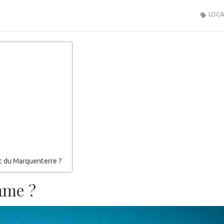
LOCA
rc du Marquenterre ?
mme ?