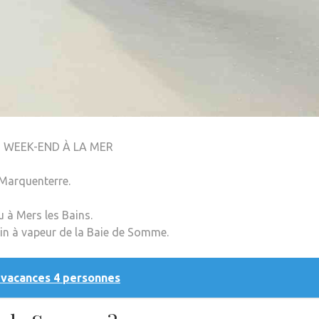
N WEEK-END À LA MER
 Marquenterre.
à Mers les Bains.
ain à vapeur de la Baie de Somme.
 vacances 4 personnes