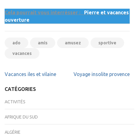
Cela pourrait vous interrésser :
Pierre et vacances
ouverture
ado
amis
amusez
sportive
vacances
Navigation
Vacances iles et vilaine
Voyage insolite provence
de
l’article
CATÉGORIES
ACTIVITÉS
AFRIQUE DU SUD
ALGÉRIE