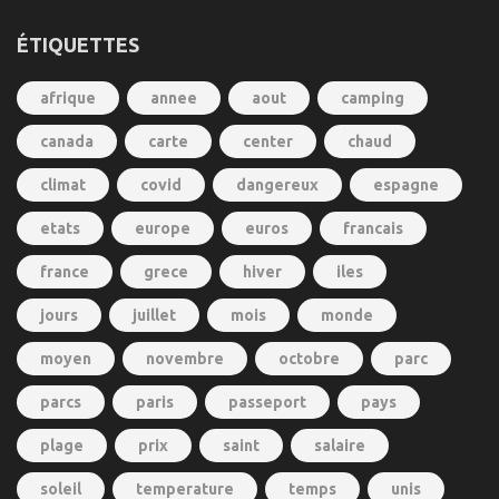
ÉTIQUETTES
afrique
annee
aout
camping
canada
carte
center
chaud
climat
covid
dangereux
espagne
etats
europe
euros
francais
france
grece
hiver
iles
jours
juillet
mois
monde
moyen
novembre
octobre
parc
parcs
paris
passeport
pays
plage
prix
saint
salaire
soleil
temperature
temps
unis