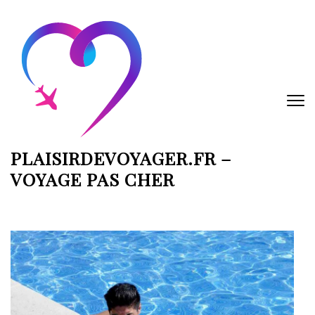
Aller
au
contenu
(Pressez
Entrée)
PLAISIRDEVOYAGER.FR –
VOYAGE PAS CHER