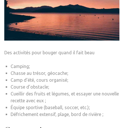
Des activités pour bouger quand il fait beau
Camping;
Chasse au trésor, géocache;
Camp d’été, cours organisé;
Course d’obstacle;
Cueillir des fruits et légumes, et essayer une nouvelle
recette avec eux ;
Équipe sportive (baseball, soccer, etc.);
Défrichement extensif, plage, bord de rivière ;