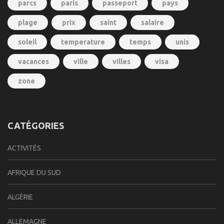
parcs
paris
passeport
pays
plage
prix
saint
salaire
soleil
temperature
temps
unis
vacances
ville
villes
visa
zone
CATÉGORIES
ACTIVITÉS
AFRIQUE DU SUD
ALGÉRIE
ALLEMAGNE