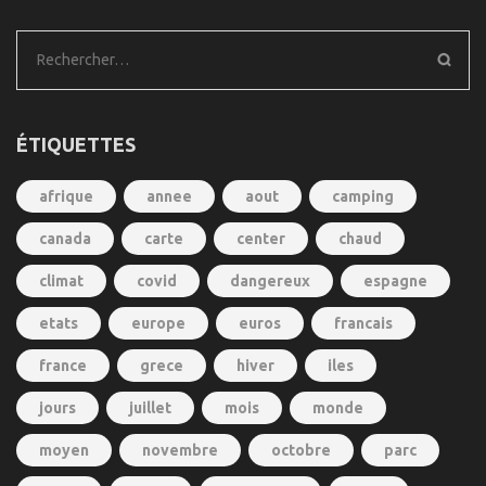
Rechercher :
ÉTIQUETTES
afrique
annee
aout
camping
canada
carte
center
chaud
climat
covid
dangereux
espagne
etats
europe
euros
francais
france
grece
hiver
iles
jours
juillet
mois
monde
moyen
novembre
octobre
parc