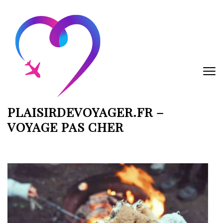
Aller
au
contenu
(Pressez
Entrée)
PLAISIRDEVOYAGER.FR –
VOYAGE PAS CHER