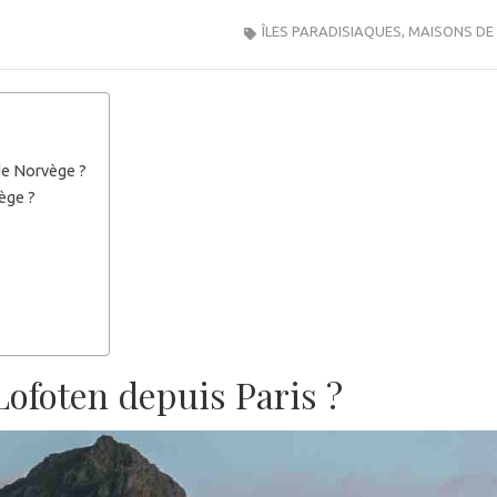
ÎLES PARADISIAQUES
,
MAISONS DE
 de Norvège ?
vège ?
Lofoten depuis Paris ?