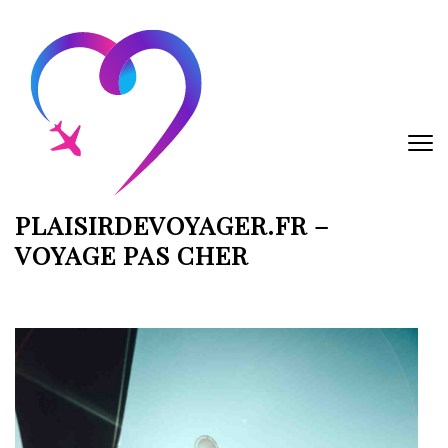
Aller
au
contenu
(Pressez
Entrée)
PLAISIRDEVOYAGER.FR –
VOYAGE PAS CHER