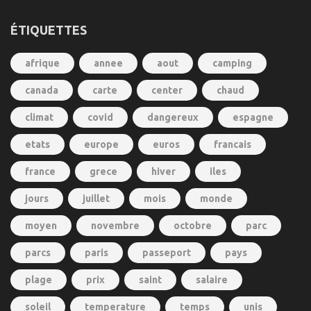
ÉTIQUETTES
afrique
annee
aout
camping
canada
carte
center
chaud
climat
covid
dangereux
espagne
etats
europe
euros
francais
france
grece
hiver
iles
jours
juillet
mois
monde
moyen
novembre
octobre
parc
parcs
paris
passeport
pays
plage
prix
saint
salaire
soleil
temperature
temps
unis