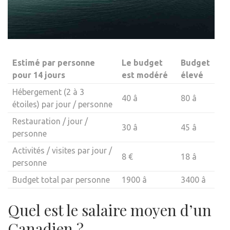
Estimé par personne
Le budget
Budget
pour 14 jours
est modéré
élevé
Hébergement (2 à 3
40 â
80 â
étoiles) par jour / personne
Restauration / jour /
30 â
45 â
personne
Activités / visites par jour /
8 €
18 â
personne
Budget total par personne
1900 â
3400 â
Quel est le salaire moyen d’un
Canadien ?