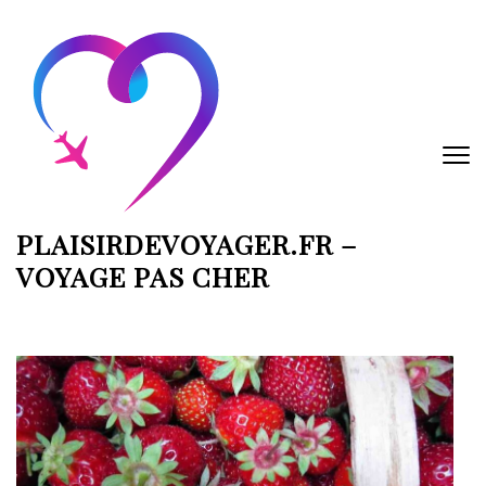
Aller
au
contenu
(Pressez
Entrée)
PLAISIRDEVOYAGER.FR –
VOYAGE PAS CHER