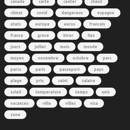
canada
carte
center
chaud
climat
covid
dangereux
espagne
etats
europe
euros
francais
france
grece
hiver
iles
jours
juillet
mois
monde
moyen
novembre
octobre
parc
parcs
paris
passeport
pays
plage
prix
saint
salaire
soleil
temperature
temps
unis
vacances
ville
villes
visa
zone