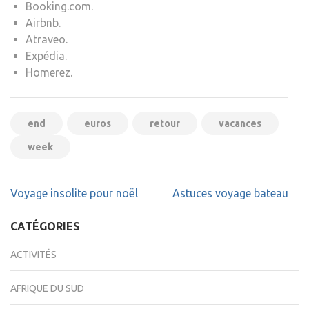
Booking.com.
Airbnb.
Atraveo.
Expédia.
Homerez.
end
euros
retour
vacances
week
Navigation
Voyage insolite pour noël
Astuces voyage bateau
de
l’article
CATÉGORIES
ACTIVITÉS
AFRIQUE DU SUD