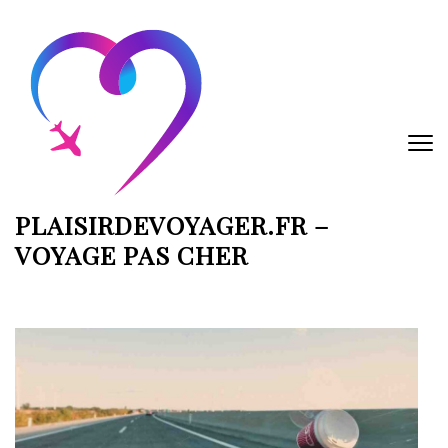
Aller
au
contenu
(Pressez
Entrée)
PLAISIRDEVOYAGER.FR –
VOYAGE PAS CHER