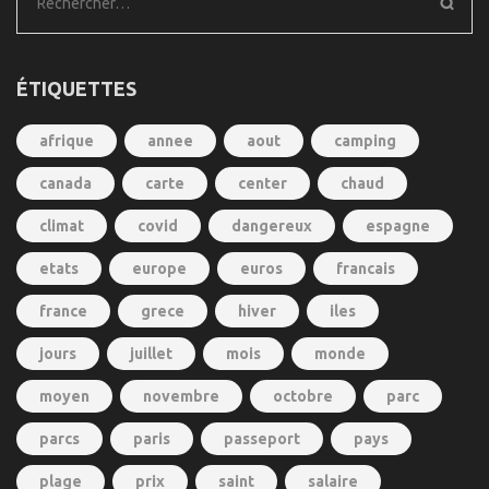
Rechercher :
ÉTIQUETTES
afrique
annee
aout
camping
canada
carte
center
chaud
climat
covid
dangereux
espagne
etats
europe
euros
francais
france
grece
hiver
iles
jours
juillet
mois
monde
moyen
novembre
octobre
parc
parcs
paris
passeport
pays
plage
prix
saint
salaire