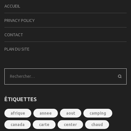
ACCUEIL
PRIVACY POLICY
CONTACT
PLAN DU SITE
Rechercher :
ÉTIQUETTES
afrique
annee
aout
camping
canada
carte
center
chaud