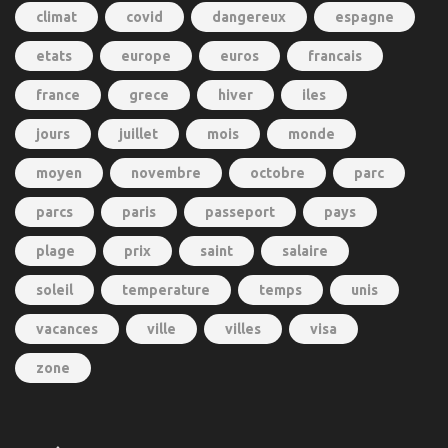
climat
covid
dangereux
espagne
etats
europe
euros
francais
france
grece
hiver
iles
jours
juillet
mois
monde
moyen
novembre
octobre
parc
parcs
paris
passeport
pays
plage
prix
saint
salaire
soleil
temperature
temps
unis
vacances
ville
villes
visa
zone