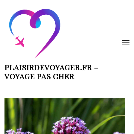
Aller
au
contenu
(Pressez
Entrée)
PLAISIRDEVOYAGER.FR –
VOYAGE PAS CHER