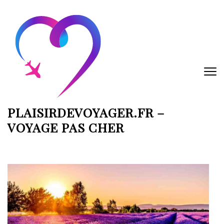
Aller
au
contenu
(Pressez
Entrée)
PLAISIRDEVOYAGER.FR –
VOYAGE PAS CHER