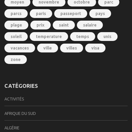
moyen
novembre
octobre
parc
parcs
paris
passeport
pays
plage
prix
saint
salaire
soleil
temperature
temps
unis
vacances
ville
villes
visa
zone
CATÉGORIES
ACTIVITÉS
AFRIQUE DU SUD
ALGÉRIE