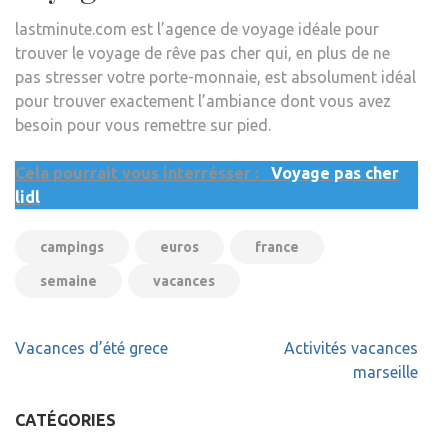
lastminute.com est l’agence de voyage idéale pour
trouver le voyage de rêve pas cher qui, en plus de ne
pas stresser votre porte-monnaie, est absolument idéal
pour trouver exactement l’ambiance dont vous avez
besoin pour vous remettre sur pied.
Cela pourrait vous interrésser :
Voyage pas cher
lidl
campings
euros
france
semaine
vacances
Navigation
Vacances d’été grece
Activités vacances
de
marseille
l’article
CATÉGORIES