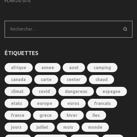
PLAN DU SITE
Rechercher :
ÉTIQUETTES
afrique
annee
aout
camping
canada
carte
center
chaud
climat
covid
dangereux
espagne
etats
europe
euros
francais
france
grece
hiver
iles
jours
juillet
mois
monde